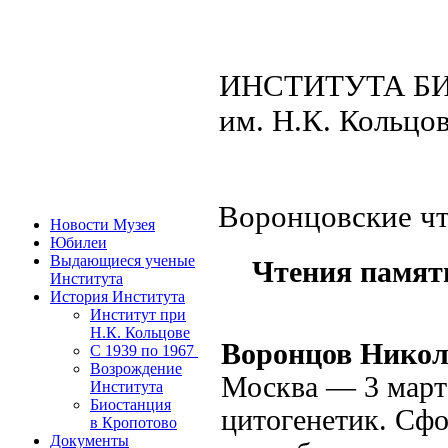
ИНСТИТУТА Б
им. Н.К. Кольцо
Воронцовские ч
Новости Музея
Юбилеи
Выдающиеся ученые
Чтения памят
Института
История Института
Институт при
Н.К. Кольцове
Воронцов Никол
C 1939 по 1967
Возрождение
Москва — 3 марта
Института
Биостанция
цитогенетик. Сф
в Кропотово
Документы