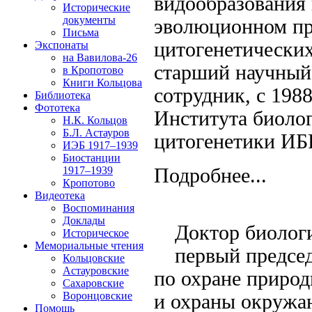
видообразования
Исторические
документы
эволюционном пр
Письма
цитогенетических
Экспонаты
на Вавилова-26
старший научный
в Кропотово
Книги Кольцова
сотрудник, с 198
Библиотека
Фототека
Института биолог
Н.К. Кольцов
Б.Л. Астауров
цитогенетики ИБ
ИЭБ 1917–1939
Биостанции
1917–1939
Подробнее...
Кропотово
Видеотека
Воспоминания
Доклады
Доктор биологи
Историческое
Мемориальные чтения
первый предсе
Кольцовские
Астауровские
по охране приро
Сахаровские
Воронцовские
и охраны окружа
Помощь