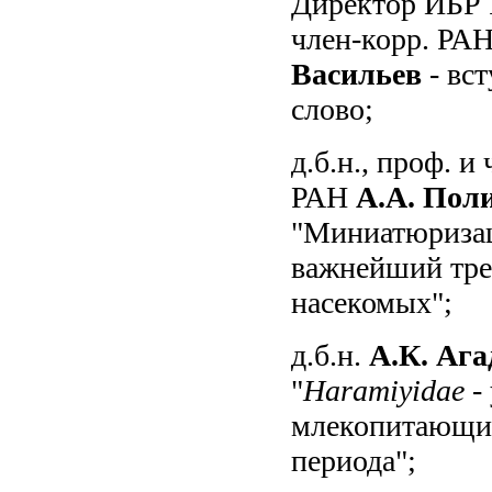
Директор ИБР Р
член-корр. РА
Васильев
- вс
слово;
д.б.н., проф. и
РАН
А.А. Пол
"Миниатюризац
важнейший тр
насекомых";
д.б.н.
А.К. Аг
"
Haramiyidae
-
млекопитающи
периода";