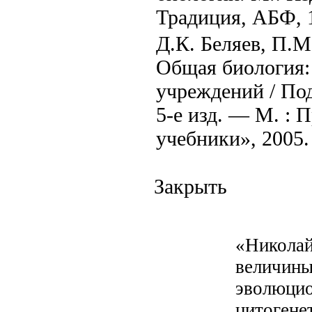
Традиция, АБФ, 19
Д.К. Беляев, П.М
Общая биология: 
учреждений / Под
5-е изд. — М. :
учебники», 2005.
Закрыть
«Николай
величины
эволюцио
цитогене