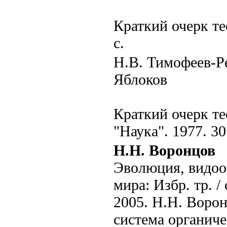
Краткий очерк те
c.
Н.В. Тимофеев-Р
Яблоков
Краткий очерк те
"Наука". 1977. 30
Н.Н. Воронцов
Эволюция, видооб
мира: Избр. тр. /
2005. Н.Н. Воро
система органичес