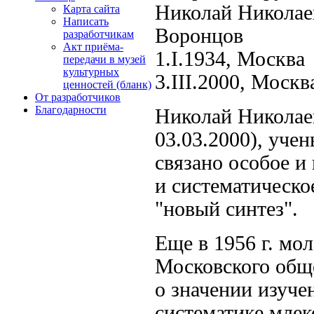
Николай Николае
Карта сайта
Написать
Воронцов
разработчикам
Акт приёма-
1.I.1934, Москва
передачи в музей
культурных
3.III.2000, Москв
ценностей (бланк)
От разработчиков
Благодарности
Николай Николаев
03.03.2000), учен
связано особое 
и систематическо
"новый синтез".
Еще в 1956 г. мо
Московского общ
о значении изуче
систематике мле