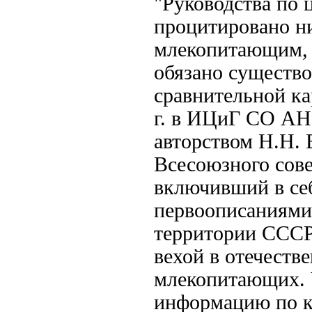
"Руководства по ц
процитировано ни
млекопитающим, с
обязано существ
сравнительной к
г. в ИЦиГ СО АН
авторством Н.Н. 
Всесоюзного сов
включивший в себ
первоописаниями
территории СССР
вехой в отечест
млекопитающих. Ч
информацию по к