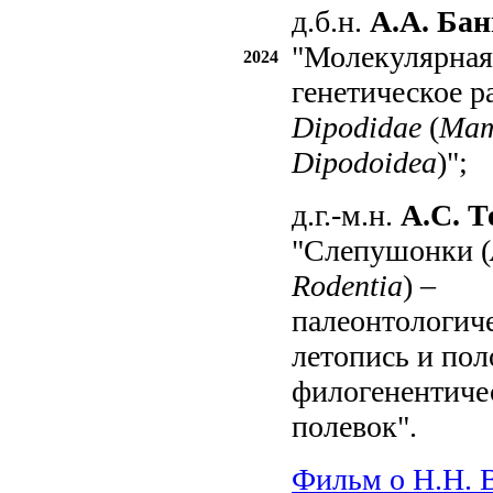
д.б.н.
А.А. Ба
"Молекулярная
2024
генетическое р
Dipodidae
(
Mam
Dipodoidea
)";
д.г.-м.н.
А.С. Т
"Слепушонки (
Rodentia
) –
палеонтологич
летопись и пол
филогенентиче
полевок".
Фильм о Н.Н. 