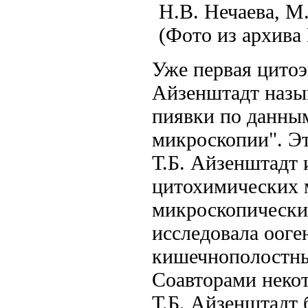
Н.В. Нечаева, М
(Фото из архива
Уже первая цитоэ
Айзенштадт назы
пиявки по данным
микроскопии". Эт
Т.Б. Айзенштадт 
цитохимических м
микроскопически
исследовала ооге
кишечнополостны
Соавторами некот
Т.Б. Айзенштадт 