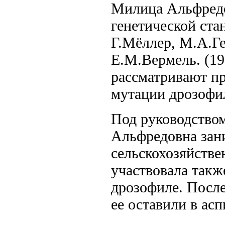
Милица Альфредо
генетической ста
Г.Мёллер, М.А.Ге
Е.М.Вермель. (19
рассматривают пр
мутации дрозофил
Под руководство
Альфредовна зан
сельскохозяйств
участвовала такж
дрозофиле. После
ее оставили в ас