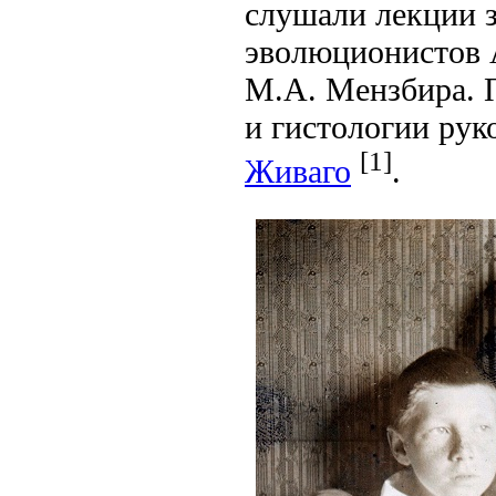
слушали лекции з
эволюционистов А
М.А. Мензбира. 
и гистологии ру
[1]
Живаго
.