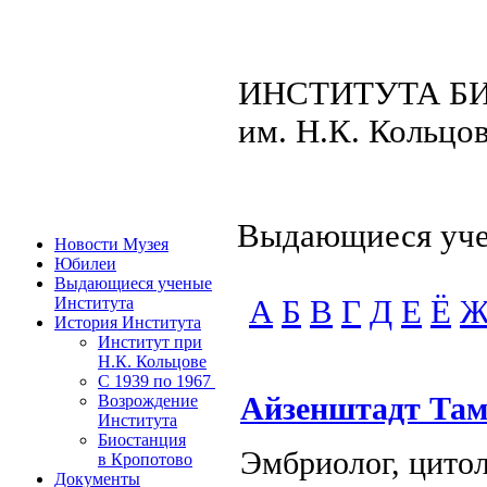
ИНСТИТУТА Б
им. Н.К. Кольцо
Выдающиеся уче
Новости Музея
Юбилеи
Выдающиеся ученые
Института
А
Б
В
Г
Д
Е
Ё
История Института
Институт при
Н.К. Кольцове
C 1939 по 1967
Айзенштадт Тама
Возрождение
Института
Биостанция
Эмбриолог, цитол
в Кропотово
Документы