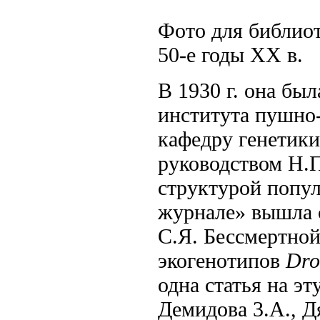
Фото для библио
50-е годы XX в.
В 1930 г. она бы
института пушно-
кафедру генетики
руководством Н.П
структурой попул
журнале» вышла с
С.Я. Бессмертно
экогенотипов
Dro
одна статья на э
Демидова 3.А., Д