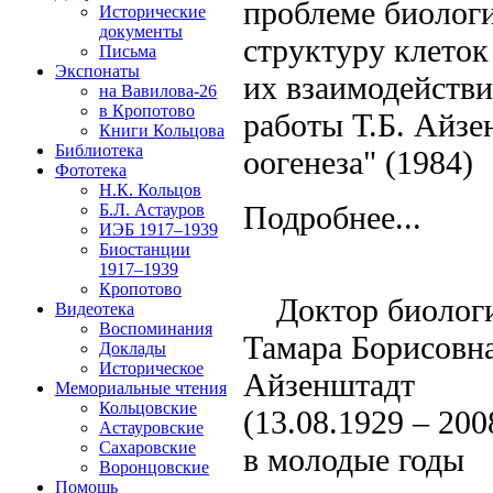
проблеме биологи
Исторические
документы
структуру клеток
Письма
Экспонаты
их взаимодейств
на Вавилова-26
в Кропотово
работы Т.Б. Айзе
Книги Кольцова
Библиотека
оогенеза" (1984)
Фототека
Н.К. Кольцов
Подробнее...
Б.Л. Астауров
ИЭБ 1917–1939
Биостанции
1917–1939
Кропотово
Доктор биолог
Видеотека
Воспоминания
Тамара Борисовн
Доклады
Историческое
Айзенштадт
Мемориальные чтения
Кольцовские
(13.08.1929 – 200
Астауровские
Сахаровские
в молодые годы
Воронцовские
Помощь