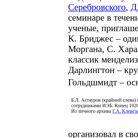
Серебровского
,
Д
семинаре в течен
ученые, приглаше
К. Бриджес – оди
Моргана, С. Харал
классик менделиз
Дарлингтон – кру
Гольдшмидт – ос
Б.Л. Астауров (крайний слева) 
сотрудниками ИЭБ. Конец 1920-
Из личного архива
Г.А. Клевез
организовал в св