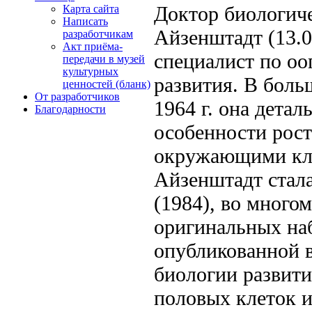
Доктор биологич
Карта сайта
Написать
Айзенштадт (13.0
разработчикам
Акт приёма-
специалист по оо
передачи в музей
культурных
развития. В боль
ценностей (бланк)
От разработчиков
1964 г. она детал
Благодарности
особенности рост
окружающими кле
Айзенштадт стала
(1984), во много
оригинальных наб
опубликованной 
биологии развити
половых клеток и