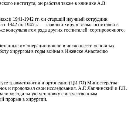
кого института, он работал также в клинике А.В.
х: в 1941-1942 гг. он старший научный сотрудник
с 1942 по 1945 г. — главный хирург эвакогоспиталей в
же консультантом ряда других госпиталей: сортировочного,
аботанные им операции вошли в число шести основных
боту хирургом в годы войны в Ижевске Анастасию
титуте травматологии и ортопедии (ЦИТО) Министерства
нов и продолжал свои исследования. А.Г. Лапчинский и Г.П.
овали холодильную установку с искусственным
ый прорыв в хирургии.