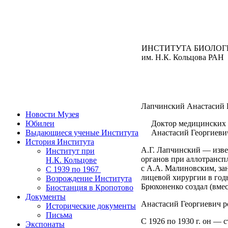
ИНСТИТУТА БИОЛОГ
им. Н.К. Кольцова РАН
Лапчинский Анастасий Г
Новости Музея
Юбилеи
Доктор медицинских 
Выдающиеся ученые Института
Анастасий Георгиеви
История Института
А.Г. Лапчинский — изве
Институт при
органов при аллотрансп
Н.К. Кольцове
с А.А. Малиновским, зан
C 1939 по 1967
лицевой хирургии в год
Возрождение Института
Брюхоненко создал (вмес
Биостанция в Кропотово
Документы
Анастасий Георгиевич ро
Исторические документы
Письма
С 1926 по 1930 г. он —
Экспонаты