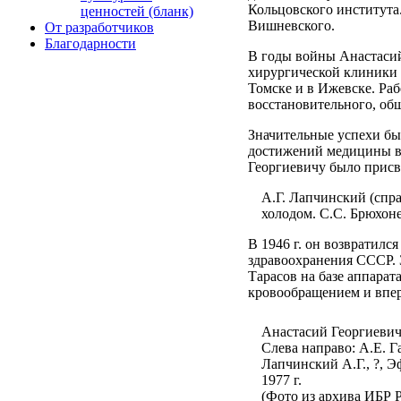
Кольцовского института
ценностей (бланк)
Вишневского.
От разработчиков
Благодарности
В годы войны Анастасий
хирургической клиники 
Томске и в Ижевске. Раб
восстановительного, об
Значительные успехи бы
достижений медицины в
Георгиевичу было присв
А.Г. Лапчинский (спра
холодом. С.С. Брюхонен
В 1946 г. он возвратил
здравоохранения СССР. З
Тарасов на базе аппара
кровообращением и впер
Анастасий Георгиевич
Слева направо: А.Е. Г
Лапчинский А.Г., ?, Э
1977 г.
(Фото из архива ИБР 