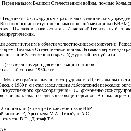
. Перед началом Великой Отечественной войны, помимо Кольцовс
 Георгиевич был хирургом в различных медицинских учреждения
Всесоюзного института экспериментальной медицины (ВИЭМ), а 
отая в Ижевском эвакогоспитале, Анастасий Георгиевич был так
щехирургических.
ли достигнуты им в области челюстно-лицевой хирургии. Разр
о время Великой Отечественной войны. За самоотверженную ра
оено звание Заслуженного врача Удмуртской республики.
ва) со своей камерой для консервации органов
ко – 2-й справа. 1950-е гг.
ся в Москву и работал научным сотрудником в Центральном инс
десь с 1960 г. он стал заведующим лабораторией пересадки орга
та искусственного кровообращения С.С. Брюхоненко сконструир
вые использовали ее для консервации органов. Это был огромн
 Лапчинский (в центре) в конфернц-зале ИБР.
айсинович, ?, Арсеньева М.А., Гинзбург А.С.,
фроимсон В.П., Детлаф Т.А.
РАН)