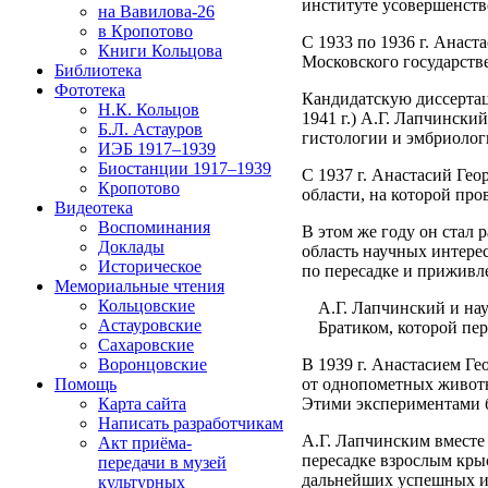
институте усовершенств
на Вавилова-26
в Кропотово
С 1933 по 1936 г. Анас
Книги Кольцова
Московского государств
Библиотека
Фототека
Кандидатскую диссертац
Н.К. Кольцов
1941 г.) А.Г. Лапчински
Б.Л. Астауров
гистологии и эмбриоло
ИЭБ 1917–1939
Биостанции 1917–1939
С 1937 г. Анастасий Ге
Кропотово
области, на которой про
Видеотека
Воспоминания
В этом же году он стал
Доклады
область научных интере
Историческое
по пересадке и приживл
Мемориальные чтения
Кольцовские
А.Г. Лапчинский и н
Астауровские
Братиком, которой пер
Сахаровские
Воронцовские
В 1939 г. Анастасием Г
Помощь
от однопометных животн
Карта сайта
Этими экспериментами 
Написать разработчикам
А.Г. Лапчинским вместе
Акт приёма-
пересадке взрослым крыс
передачи в музей
дальнейших успешных ис
культурных