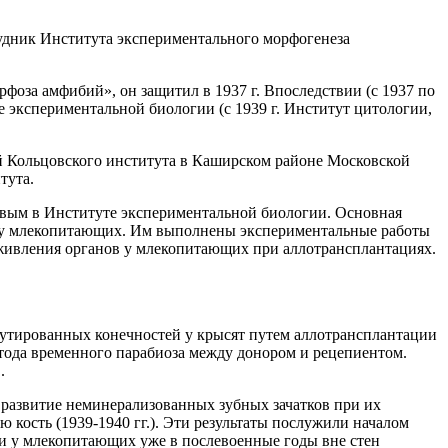
рудник Института экспериментального морфогенеза
фоза амфибий», он защитил в 1937 г. Впоследствии (с 1937 по
е экспериментальной биологии (с 1939 г. Институт цитологии,
й Кольцовского института в Каширском районе Московской
тута.
товым в Институте экспериментальной биологии. Основная
й у млекопитающих. Им выполнены экспериментальные работы
иживления органов у млекопитающих при аллотрансплантациях.
путированных конечностей у крысят путем аллотрансплантации
ода временного парабиоза между донором и рецепиентом.
.
развитие неминерализованных зубных зачатков при их
 кость (1939-1940 гг.). Эти результаты послужили началом
и у млекопитающих уже в послевоенные годы вне стен