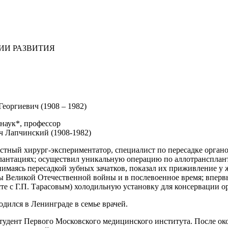
ИИ РАЗВИТИЯ
еоргиевич (1908 – 1982)
наук*, профессор
ч Лапчинский (1908-1982)
стный хирург-экспериментатор, специалист по пересадке орга
лантациях; осуществил уникальную операцию по аллотрансплан
имаясь пересадкой зубных зачатков, показал их приживление у 
ы Великой Отечественной войны и в послевоенное время; вперв
те с Г.П. Тарасовым) холодильную установку для консервации о
дился в Ленинграде в семье врачей.
 студент Первого Московского медицинского института. После о