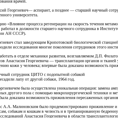
ования врачей.
тасий Георгиевич— аспирант, а позднее — старший научный сот
енного университета.
ию «Влияние процесса регенерации на скорость течения метамор
й работал в должности старшего научного сотрудника в Институт
гии АН СССР).
оргиевич стал заведующим Кропотовской биологической станцие
водили исследования многие поколения сотрудников этого инсти
 работать в отделе механики развития, возглавляемом Д.П. Фила
сов Анастасия Георгиевича — трансплантация органов и ткане
ению кожи у человека; впервые была доказана возможность пр
аучный сотрудник ЦИТО с подопытной собакой
есадили лапу от другой собаки, 1964 год.
еоргиевичем была осуществлена уникальная операция: замена ам
ых другого пола с помощью микрохирургической техники и мет
была доказана возможность приживления пересаженных органов
 с А.А. Малиновским было продемонстрировано приживление и 
ам, собакам и кошкам в челюсть и в трепанированную бедренную
следований Анастасия Георгиевича в области трансплантологи