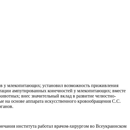
нов у млекопитающих; установил возможность приживления
тации ампутированных конечностей у млекопитающих; вместе
животных; внес значительный вклад в развитие челюстно-
ые на основе аппарата искусственного кровообращения С.С.
рганов.
кончания института работал врачом-хирургом во Всеукраинском