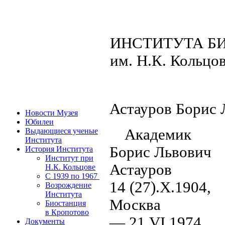
ИНСТИТУТА Б
им. Н.К. Кольцо
Астауров Борис 
Новости Музея
Юбилеи
Академик
Выдающиеся ученые
Института
Борис Львович
История Института
Институт при
Астауров
Н.К. Кольцове
C 1939 по 1967
14 (27).X.1904,
Возрождение
Института
Москва
Биостанция
в Кропотово
— 21.VI.1974,
Документы