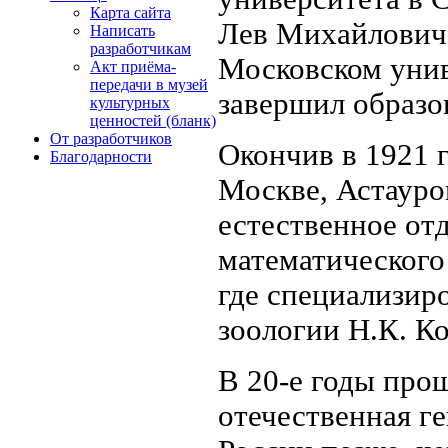
Карта сайта
Лев Михайлович,
Написать
разработчикам
Московском унив
Акт приёма-
передачи в музей
завершил образо
культурных
ценностей (бланк)
От разработчиков
Окончив в 1921 
Благодарности
Москве, Астауро
естественное от
математического
где специализир
зоологии Н.К. К
В 20-е годы про
отечественная ге