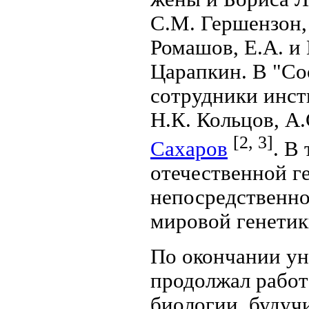
С.М. Гершензон,
Ромашов, Е.А. и 
Царапкин. В "Co
сотрудники инст
Н.К. Кольцов, А
[2, 3]
Сахаров
. В
отечественной г
непосредственн
мировой генетик
По окончании ун
продолжал работ
биологии, будуч