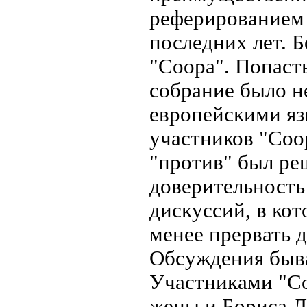
реферированием
последних лет. 
"Соора". Попаст
собрание было н
европейскими яз
участников "Соо
"против" был р
доверительность
дискуссий, в ко
менее прервать 
Обсуждения быв
Участниками "Со
жены и Бориса Л