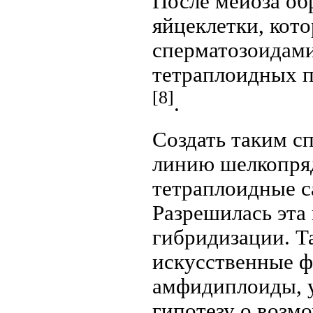
После мейоза об
яйцеклетки, кот
сперматозоидам
тетраплоидных п
[8]
.
Создать таким с
линию шелкопряд
тетраплоидные с
Разрешилась эта
гибридизации. Т
искусственные ф
амфидиплоиды, у
гипотезу о возм