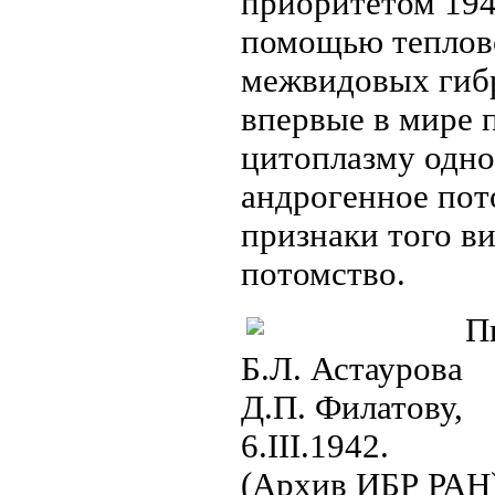
приоритетом 194
помощью теплово
межвидовых гибр
впервые в мире
цитоплазму одно
андрогенное пот
признаки того ви
потомство.
П
Б.Л. Астаурова
Д.П. Филатову,
6.III.1942.
(Архив ИБР РАН