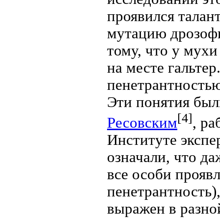
проявился талан
мутацию дрозоф
тому, что у мух
на месте гальте
пенетрантностью
Эти понятия был
[4]
Ресовским
, ра
Институте экспе
означали, что да
все особи прояв
пенетрантность)
выражен в разно