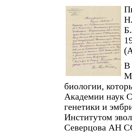
П
Н
Б
19
(
В
М
биологии, котор
Академии наук С
генетики и эмбри
Институтом эво
Северцова АН С