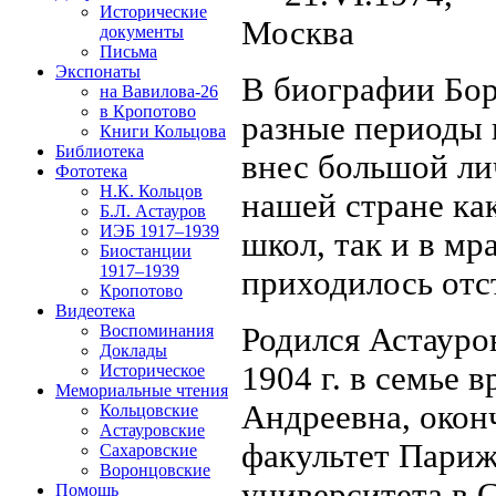
Исторические
Москва
документы
Письма
Экспонаты
В биографии Бор
на Вавилова-26
в Кропотово
разные периоды 
Книги Кольцова
Библиотека
внес большой ли
Фототека
Н.К. Кольцов
нашей стране ка
Б.Л. Астауров
ИЭБ 1917–1939
школ, так и в м
Биостанции
1917–1939
приходилось отс
Кропотово
Видеотека
Воспоминания
Родился Астауров
Доклады
1904 г. в семье 
Историческое
Мемориальные чтения
Андреевна, окон
Кольцовские
Астауровские
факультет Париж
Сахаровские
Воронцовские
университета в 
Помощь