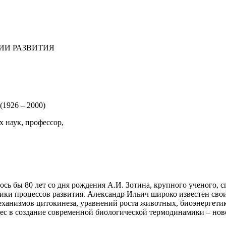
ИИ РАЗВИТИЯ
(1926 – 2000)
 наук, профессор,
лось бы 80 лет со дня рождения А.И. Зотина, крупного ученого,
ики процессов развития. Александр Ильич широко известен св
ханизмов цитокинеза, уравнений роста животных, биоэнергети
ес в создание современной биологической термодинамики – нов