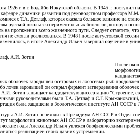
рта 1926 г. в г. Бодайбо Иркутской области. В 1945 г. поступил 
кафедре динамики развития под руководством профессора М.М. З
мился с Т.А. Детлаф, которая оказала большое влияние на стан
иям русской школы экспериментальных биологов, которую основ
ь на протяжении всего жизненного пути. Следует отметить, что
тия не смогли реализоваться. В 1948 i после августовской сесс
изменилось, в итоге Александр Ильич завершил обучение в униве
тлаф, А.И. Зотин.
После окон
морфологии
кандидатск
вых оболочек зародышей осетровых и лососевых рыб продолжение
бо лочек зародышей он открыл фермент затвердевания оболочек
г. А.И. Зотин защищает кандидатскую диссертацию "Строение, с
аучными руководителями были Т.А. Детлаф и С.Г. Крыжановский,
ртация была защищена в Зоологическом институте АН СССР в 
нтуры А.И. Зотин переходит в Президиум АН СССР в Отдел спец
итут морфологии животных АН СССР в лабораторию эксперимент
енческие годы Александр Ильич увлекся биофизическими проблем
заняться реализацией своих давних устремлений.