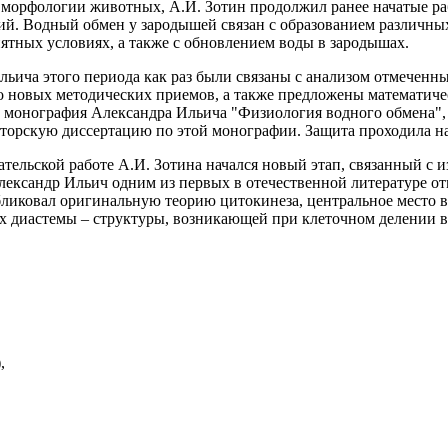
морфологии животных, А.И. Зотин продолжил ранее начатые ра
й. Водный обмен у зародышей связан с образованием различны
ятных условиях, а также с обновлением воды в зародышах.
льича этого периода как раз были связаны с анализом отмечен
о новых методических приемов, а также предложены математиче
 монография Александра Ильича "Физиология водного обмена", о
торскую диссертацию по этой монографии. Защита проходила на
вательской работе А.И. Зотина начался новый этап, связанный 
Александр Ильич одним из первых в отечественной литературе о
убликовал оригинальную теорию цитокинеза, центральное место 
 диастемы – структуры, возникающей при клеточном делении в 
,