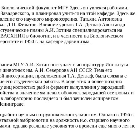
на Биологический факультет МГУ. Здесь он увлекся работами,
авадовского, и планировал учиться на этой кафедре. Здесь же
овление его научного мировоззрения. Татьяна Антоновна
ал Д.П. Филатов. Влияние уроков Т.А. Детлаф Александр
 студенческие планы А.И. Зотина специализироваться на
ии ВАСХНИЛ в биологии, и в частности на Биологическом
рситете и 1950 г. на кафедре дарвинизма.
чания МГУ А.И. Зотин поступает в аспирантуру Института
 животных им. А.И. Северцова АН СССР. Тема его
ой диссертации, предложенная Т.А. Детлаф, была связана с
 его студенческой работы. В ходе этих и более поздних
 у яиц костистых рыб и фермент вылупления у зародышей
войства и значение ям цевых оболочек зародышей осетровых и
 в лабораторию последнего и был зачислен аспирантом
Ленинграде.
работ научным сотрудником-консультантом. Однако в 1956 г.
альной эмбриологии на должность и.о. старшего научного
ами, однако реальные условия того времени еще много лет не