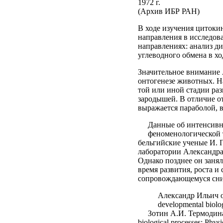
1972 г.
(Архив ИБР РАН)
В ходе изучения цитокин
направления в исследова
направлениях: анализ д
углеводного обмена в хо
Значительное внимание 
онтогенезе животных. Н
той или иной стадии раз
зародышей. В отличие о
выражается параболой, 
Данные об интенсивн
феноменологической т
бельгийские ученые И. 
лаборатории Александра
Однако позднее он заня
время развития, роста 
сопровождающемуся сни
Александр Ильич о
developmental biol
Зотин А.И. Термодина
biological processes: Phy