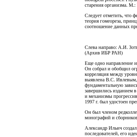
старения организма. М.: 
Следует отметить, что ф
теория гомеореза, прин
соотношение данных пр
Слева направо: А.И. Зот
(Архив ИБР РАН)
Eще одно направление и
Он собрал и обобщил ог
корреляция между уровн
выявлена B.C. Ивлевым,
фундаментальную зависи
завершились изданием в 
и механизмы прогрессивн
1997 г. был удостоен п
Он был членом редколле
монографий и сборников
Александр Ильич создал
последователей, его ид