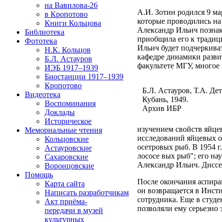
на Вавилова-26
А.И. Зотин родился 9 ма
в Кропотово
которые проводились на 
Книги Кольцова
Александр Ильич познако
Библиотека
приобщила его к традиц
Фототека
Ильич будет подчеркиват
Н.К. Кольцов
кафедре динамики разви
Б.Л. Астауров
факультете МГУ, многое 
ИЭБ 1917–1939
Биостанции 1917–1939
Кропотово
Б.Л. Астауров, Т.А. Де
Видеотека
Кубань, 1949.
Воспоминания
Архив ИБР
Доклады
Историческое
изучением свойств яйце
Мемориальные чтения
исследований яйцевых о
Кольцовские
осетровых рыб. В 1954 
Астауровские
лососе вых рыб"; его н
Сахаровские
Александр Ильич. Диссе
Воронцовские
Помощь
После окончания аспира
Карта сайта
он возвращается в Инст
Написать разработчикам
сотрудника. Еще в студ
Акт приёма-
позволяли ему серьезно 
передачи в музей
культурных