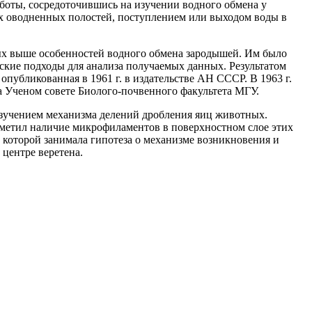
боты, сосредоточившись на изучении водного обмена у
х оводненных полостей, поступлением или выходом воды в
ных выше особенностей водного обмена зародышей. Им было
ские подходы для анализа получаемых данных. Результатом
публикованная в 1961 г. в издательстве АН СССР. В 1963 г.
 Ученом совете Биолого-почвенного факультета МГУ.
с изучением механизма делений дробления яиц животных.
тметил наличие микрофиламентов в поверхностном слое этих
в которой занимала гипотеза о механизме возникновения и
центре веретена.