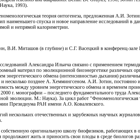
Наука, 1993).
еноменологическая теория онтогенеза, предложенная А.И. Зотин
цип наименьшего спуска и новое направление исследований в 
ямой и непрямой калориметрии.
ин, В.И. Миташов (в глубине) и С.Г. Васецкий в конференц-зале И
сследований Александра Ильича связано с применением термод
ромный материл по эволюционной биоэнергетике различных орг
ем энергетического обмена (интенсивностью дыхания) различн
 и несколько позднее А. Хеммингсеном. А.И. Зотин, постоянно 
мость между уровнем энергетического обмена и временем прои
2000 г. монографии – последнего фундаментального труда Алекс
ой эволюции. М.: Наука). За цикл работ "Феноменологическая т
ремии Президиума РАН имени А.О. Ковалевского.
гий нескольких отечественных и зарубежных научных журналов
.
 собственную оригинальную школу биофизиков, работающих в об
еи продолжают жить и приносить свои плоды в среде биологов р