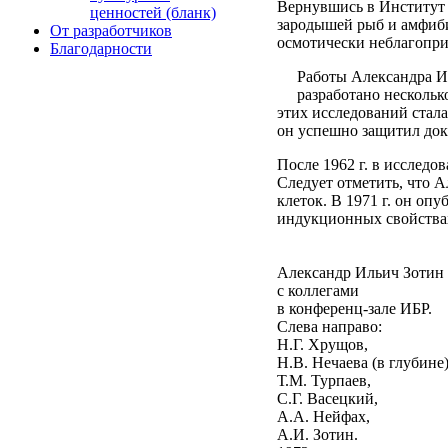
Вернувшись в Институт 
ценностей (бланк)
зародышей рыб и амфиби
От разработчиков
осмотически неблагопри
Благодарности
Работы Александра И
разработано нескольк
этих исследований стала
он успешно защитил док
После 1962 г. в исследо
Следует отметить, что 
клеток. В 1971 г. он оп
индукционных свойствах
Александр Ильич Зотин
с коллегами
в конференц‑зале ИБР.
Слева направо:
Н.Г. Хрущов,
Н.В. Нечаева (в глубине)
Т.М. Турпаев,
C.Г. Васецкий,
А.А. Нейфах,
А.И. Зотин.