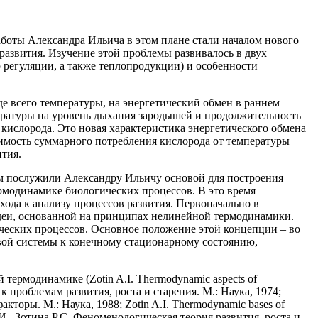
аботы Александра Ильича в этом плане стали началом нового
развития. Изучение этой проблемы развивалось в двух
 регуляции, а также теплопродукции) и особенности
е всего температуры, на энергетический обмен в раннем
пературы на уровень дыхания зародышей и продолжительность
 кислорода. Это новая характеристика энергетического обмена
имость суммарного потребления кислорода от температуры
тия.
м послужили Александру Ильичу основой для построения
ермодинамике биологических процессов. В это время
да к анализу процессов развития. Первоначально в
деи, основанной на принципах нелинейной термодинамики.
ческих процессов. Основное положение этой концепции – во
вой системы к конечному стационарному состоянию,
ермодинамике (Zotin A.I. Thermodynamic aspects of
 к проблемам развития, роста и старения. М.: Наука, 1974;
оры. М.: Наука, 1988; Zotin A.I. Thermodynamic bases of
ин А.И., Зотина P.C. Феноменологическая теория развития, роста и