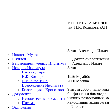
ИНСТИТУТА БИОЛОГ
им. Н.К. Кольцова РАН
Зотин Александр Ильич 
Новости Музея
Юбилеи
Доктор биологических
Выдающиеся ученые Института
Александр Ильич
История Института
Зотин
Институт при
Н.К. Кольцове
1926 Бодайбо –
C 1939 по 1967
2000 Москва
Возрождение Института
9 марта 2006 г. исполни
Биостанция в Кропотово
биофизики и биоэнергет
Документы
низших позвоночных, ме
Исторические документы
наибольший вклад он вн
Письма
и биологии.
Экспонаты