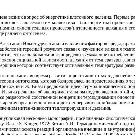
еза возник вопрос об энергетике клеточного деления. Первые р
ниях возглавляемого им коллектива – биоэнергетики процессов 
инамики окислительных процессов(интенсивности дыхания и его
де раннего онтогенеза.
Александр Ильич уделял анализу влияния факторов среды, прежд
аиболее интересный результат связан с изучением влияния тем
вития, что дало возможность определять суммарное потребление
т экспоненциальной зависимости дыхания от температуры завис
вершина которой соответствует оптимальным температурам разви
ости дыхания во время развития и роста животных в дальнейше
еории онтогенеза, которая базировалась на представлениях о т
Пригожин и Ж. Виам предложили идею термодинамического подхо
 Ильича речь шла об экспериментальном подтверждении этой и
лся разработкой собственной концепции термодинамики биологи
и старения организмов происходит непрерывное приближение жи
жением интен-сивности теплопродукции и дыхания.
публиковал несколько монографий, посвященных биологической т
ogy. Basel: S. Karger, 1972; Зотин А.И. Термодинамический подход
мическая основа реакций организма на внешние и внутренние факт
siological reactions and adaptations. Berlin: De Gruyter, 1990; Зот