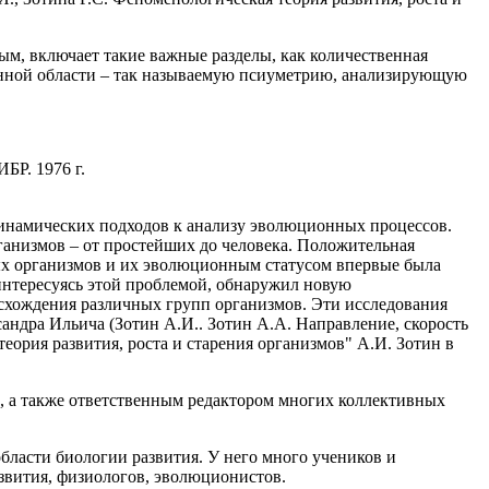
ым, включает такие важные разделы, как количественная
данной области – так называемую псиуметрию, анализирующую
БР. 1976 г.
инамических подходов к анализу эволюционных процессов.
анизмов – от простейших до человека. Положительная
ых организмов и их эволюционным статусом впервые была
интересуясь этой проблемой, обнаружил новую
схождения различных групп организмов. Эти исследования
андра Ильича (Зотин А.И.. Зотин А.А. Направление, скорость
еория развития, роста и старения организмов" А.И. Зотин в
, а также ответственным редактором многих коллективных
ласти биологии развития. У него много учеников и
азвития, физиологов, эволюционистов.