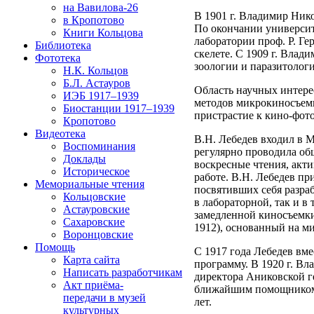
на Вавилова-26
В 1901 г. Владимир Ник
в Кропотово
По окончании университе
Книги Кольцова
лаборатории проф. Р. Г
Библиотека
скелете. С 1909 г. Вла
Фототека
зоологии и паразитолог
Н.К. Кольцов
Б.Л. Астауров
Область научных интере
ИЭБ 1917–1939
методов микрокиносъемк
Биостанции 1917–1939
пристрастие к кино-фот
Кропотово
Видеотека
В.Н. Лебедев входил в 
Воспоминания
регулярно проводила о
Доклады
воскресные чтения, акт
Историческое
работе. В.Н. Лебедев п
Мемориальные чтения
посвятивших себя разра
Кольцовские
в лабораторной, так и в
Астауровские
замедленной киносъемк
Сахаровские
1912), основанный на ми
Воронцовские
Помощь
С 1917 года Лебедев вм
Карта сайта
программу. В 1920 г. Вл
Написать разработчикам
директора Аниковской ге
Акт приёма-
ближайшим помощником 
передачи в музей
лет.
культурных