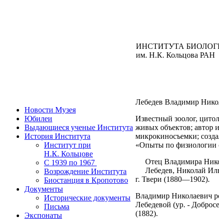
ИНСТИТУТА БИОЛОГ
им. Н.К. Кольцова РАН
Лебедев Владимир Никол
Новости Музея
Юбилеи
Известный зоолог, цито
Выдающиеся ученые Института
живых объектов; автор 
История Института
микрокиносъемки; созд
Институт при
«Опыты по физиологии с
Н.К. Кольцове
Отец Владимира Нико
C 1939 по 1967
Лебедев, Николай Ил
Возрождение Института
г. Твери (1880—1902).
Биостанция в Кропотово
Документы
Владимир Николаевич ро
Исторические документы
Лебедевой (ур. - Добросе
Письма
(1882).
Экспонаты