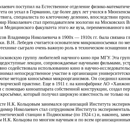
олаевич поступил на Естественное отделение физико-математиче
та он уехал в Германию, где более двух лет учился в Мюнхенск
ертвига, специалиста по клеточному делению, впоследствии про
димир Николаевич стал преподавателем зоологии на Московских
ии Медицинского факультета этого же вуза, переименованного в
сов Владимира Николаевича в 1900х — 1910х гг. была связана 
и. В.Н. Лебедев считается основателем микрокиносъемки по ме
отехнике сыграло очень важную роль в техническом оснащении 
Московскую группу любителей научного кино при МГУ. Эта груп
бщедоступные лекции, сопровождаемые научными фильмами, уст
ивно содействовала использованию кино в научно-исследователь
ринимал непосредственное участие в организации университетск
ботке методов киносъёмки микроорганизмов. Он соединил кинок
 творческой практике. Еще в 1911 г. на кинофабрике АО «Ханжон
и с помощью киноаппарата собственной конструкции, создал п
кросъёмке, который получил широкую известность не только на 
есте Н.К. Кольцовым занимался организаций Института эксперим
адимир Николаевич стал сотрудником Института экспериментально
нетической станции в Подмосковье (по 1924 г.) и, наконец, замес
Н.К. Кольцова по многим научным и по всем организационным