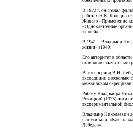
обеспечивало производс
В 1922 г. он создал фи
работах Н.К. Кольцова «
Живаго «Применение кин
«Одноклеточные организм
тканей».
В 1941 г. Владимир Ник
жизни» (1940).
Его авторитет в области
позволило значительно 
В этот период В.Н. Леб
экспедиции (несколько с
межвидовом скрещиван
Работу Владимира Никол
Рокицкий (1975) писали
экспериментальной биол
Владимир Николаевич до
вспоминали: «Как только
Лебедев».