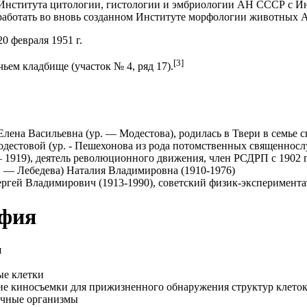
ия Института цитологии, гистологии и эмбриологии АН СССР 
работать во вновь созданном Институте морфологии животных
0 февраля 1951 г.
[3]
ьем кладбище (участок № 4, ряд 17).
лена Васильевна (ур. — Модестова), родилась в Твери в семь
естовой (ур. - Пешехонова из рода потомственных священнослу
– 1919), деятель революционного движения, член РСДРП с 1902 г
 — Лебедева) Наталия Владимировна (1910-1976)
гей Владимирович (1913-1990), советский физик-экспериментат
фия
я
е клетки
е киносъемки для прижизненного обнаружения структур клето
чные организмы