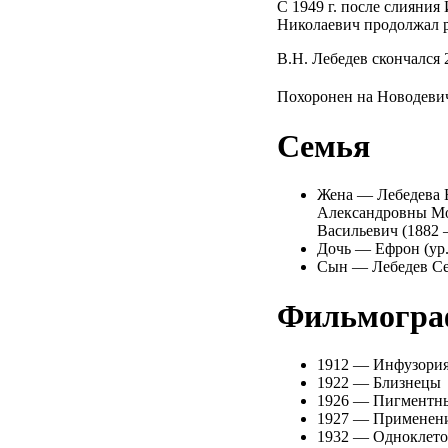
С 1949 г. после слиян
Николаевич продолжал 
В.Н. Лебедев скончался 2
Похоронен на Новодевич
Семья
Жена — Лебедева Е
Александровны Мод
Васильевич (1882 
Дочь — Ефрон (ур.
Сын — Лебедев Сер
Фильмогра
1912 — Инфузори
1922 — Близнецы
1926 — Пигментны
1927 — Применени
1932 — Одноклето