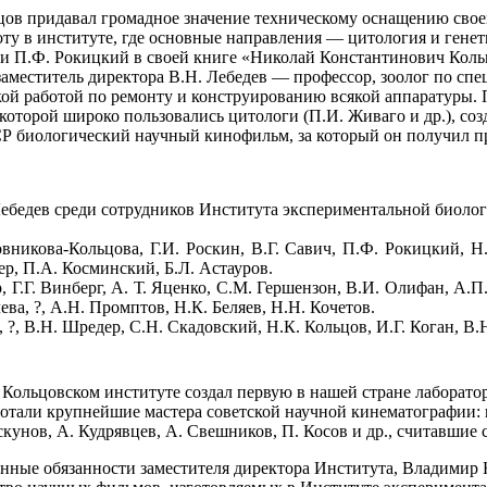
ьцов придавал громадное значение техническому оснащению свое
ту в институте, где основные направления — цитология и гене
в и П.Ф. Рокицкий в своей книге «Николай Константинович Коль
заместитель директора В.Н. Лебедев — профессор, зоолог по сп
кой работой по ремонту и конструированию всякой аппаратуры. 
которой широко пользовались цитологи (П.И. Живаго и др.), со
Р биологический научный кинофильм, за который он получил п
бедев среди сотрудников Института экспериментальной биологи
вникова-Кольцова, Г.И. Роскин, В.Г. Савич, П.Ф. Рокицкий, Н
кер, П.А. Косминский, Б.Л. Астауров.
р, Г.Г. Винберг, А. Т. Яценко, С.М. Гершензон, В.И. Олифан, А.
ева, ?, А.Н. Промптов, Н.К. Беляев, Н.Н. Кочетов.
 ?, В.Н. Шредер, С.Н. Скадовский, Н.К. Кольцов, И.Г. Коган, В.
Кольцовском институте создал первую в нашей стране лаборатор
отали крупнейшие мастера советской научной кинематографии: к
кунов, А. Кудрявцев, А. Свешников, П. Косов и др., считавшие 
нные обязанности заместителя директора Института, Владимир 