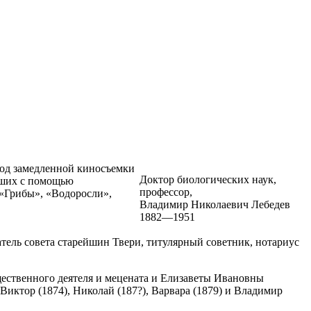
етод замедленной киносъемки
Доктор биологических наук,
ейших с помощью
профессор,
«Грибы», «Водоросли»,
Владимир Николаевич Лебедев
1882—1951
ель совета старейшин Твери, титулярный советник, нотариус
щественного деятеля и мецената и Елизаветы Ивановны
, Виктор (1874), Николай (187?), Варвара (1879) и Владимир