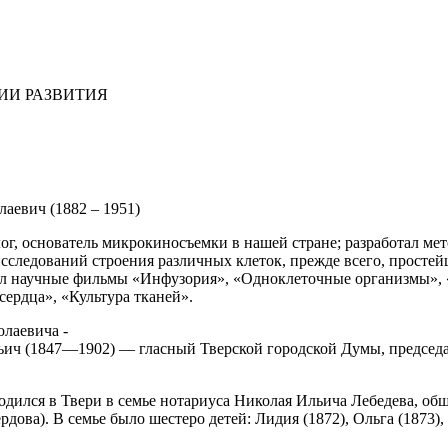
ИИ РАЗВИТИЯ
аевич (1882 – 1951)
лог, основатель микрокиносъемки в нашей стране; разработал м
исследований строения различных клеток, прежде всего, прост
ал научные фильмы «Инфузория», «Одноклеточные организмы», 
ердца», «Культура тканей».
лаевича -
ьич (1847—1902) — гласный Тверской городской Думы, председат
дился в Твери в семье нотариуса Николая Ильича Лебедева, об
рдова). В семье было шестеро детей: Лидия (1872), Ольга (1873)