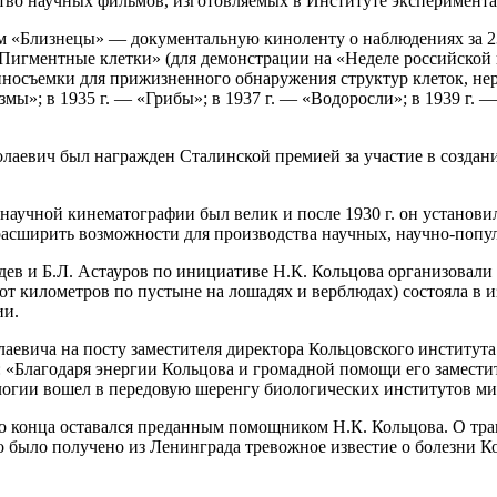
тво научных фильмов, изготовляемых в Институте эксперимент
льм «Близнецы» — документальную киноленту о наблюдениях за 23
Пигментные клетки» (для демонстрации на «Неделе российской на
осъемки для прижизненного обнаружения структур клеток, не
ы»; в 1935 г. — «Грибы»; в 1937 г. — «Водоросли»; в 1939 г. 
олаевич был награжден Сталинской премией за участие в создан
 научной кинематографии был велик и после 1930 г. он установ
расширить возможности для производства научных, научно-поп
едев и Б.Л. Астауров по инициативе Н.К. Кольцова организовал
от километров по пустыне на лошадях и верблюдах) состояла в 
ии.
аевича на посту заместителя директора Кольцовского института
: «Благодаря энергии Кольцова и громадной помощи его замест
огии вошел в передовую шеренгу биологических институтов ми
 конца оставался преданным помощником Н.К. Кольцова. О траги
 было получено из Ленинграда тревожное известие о болезни Кол