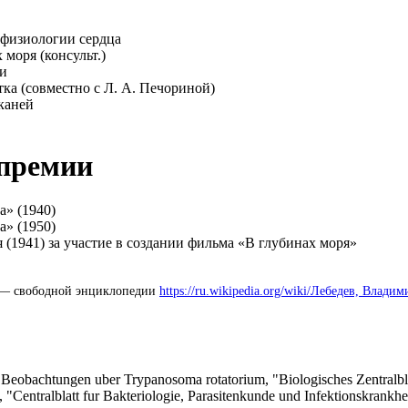
физиологии сердца
моря (консульт.)
и
ка (совместно с Л. А. Печориной)
каней
премии
а» (1940)
а» (1950)
 (1941) за участие в создании фильма «В глубинах моря»
 — свободной энциклопедии
https://ru.wikipedia.org/wiki/Лебедев, Влад
Beobachtungen uber Trypanosoma rotatorium, "Biologisches Zentralblat
"Centralblatt fur Bakteriologie, Parasitenkunde und Infektionskrankhe