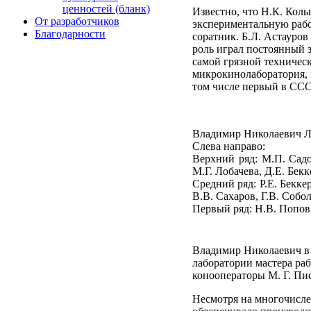
ценностей (бланк)
Известно, что Н.К. Кол
От разработчиков
экспериментальную рабо
Благодарности
соратник. Б.Л. Астауро
роль играл постоянный 
самой грязной техничес
микрокинолаборатория, 
том числе первый в ССС
Владимир Николаевич Ле
Слева направо:
Верхний ряд: М.П. Садо
М.Г. Лобачева, Д.Е. Бек
Средний ряд: Р.Е. Бекке
В.В. Сахаров, Г.В. Собол
Первый ряд: Н.В. Попов,
Владимир Николаевич в 
лаборатории мастера раб
конооператоры М. Г. Пис
Несмотря на многочисле