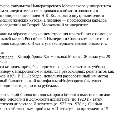
ского факультета Императорского Московского университета.
ом университете и стажировался в области зоологии в
пагандировавшего идеи Н.К. Кольцова о внутриклеточном
 Высших женских курсах, а позднее — профессором кафедры
последствии во Второй Московский университет.
главным образом с изучением строения простейших с помощью
ньшей мере в Российской Империи и Советском союзе и его
вновь созданного Института экспериментальной биологии.
па
Кинофабрика Ханжонкова. Москва, Житная ул., 29
раивала
ской
ого кинолектория, был одним из первых советских учёных,
амеру с микроскопом и добился превосходных результатов как
ков и К°» В.Н. Лебедев, используя разработанный им метод
ервый биологический кинофильм «Инфузория» (выпущен в
Родине автора, но и за рубежом.
ентальной биологии, для которого биологи вместе написали
й биологии в должности ассистента (по 1923 г.), затем
тителя директора Института (с 1923 по 1938 г.). Он был
 и хозяйственным проблемам Института на протяжении 15