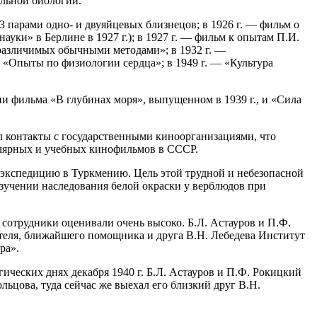
альной биологии.
 парами одно- и двуяйцевых близнецов; в 1926 г. — фильм о
уки» в Берлине в 1927 г.); в 1927 г. — фильм к опытам П.И.
различимых обычными методами»; в 1932 г. —
— «Опыты по физиологии сердца»; в 1949 г. — «Культура
ии фильма «В глубинах моря», выпущенном в 1939 г., и «Сила
ил контакты с государственными киноорганизациями, что
улярных и учебных кинофильмов в СССР.
и экспедицию в Туркмению. Цель этой трудной и небезопасной
изучении наследования белой окраски у верблюдов при
 сотрудники оценивали очень высоко. Б.Л. Астауров и П.Ф.
ителя, ближайшего помощника и друга В.Н. Лебедева Институт
ра».
ческих днях декабря 1940 г. Б.Л. Астауров и П.Ф. Рокицкий
ьцова, туда сейчас же выехал его близкий друг В.Н.