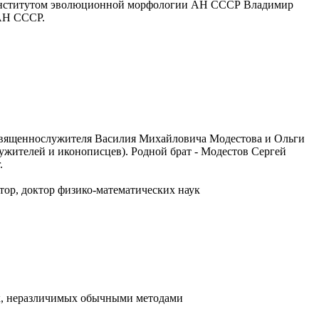
с Институтом эволюционной морфологии АН СССР Владимир
 АН СССР.
е священнослужителя Василия Михайловича Модестова и Ольги
жителей и иконописцев). Родной брат - Модестов Сергей
.
ор, доктор физико-математических наук
к, неразличимых обычными методами