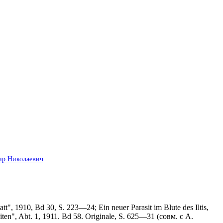
имир Николаевич
t", 1910, Bd 30, S. 223—24; Ein neuer Parasit im Blute des Iltis,
iten", Abt. 1, 1911. Bd 58. Originale, S. 625—31 (совм. с A.