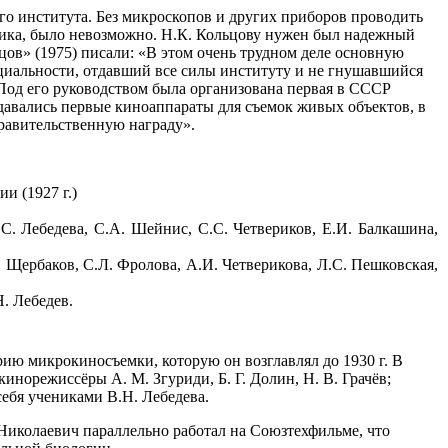
го института. Без микроскопов и других приборов проводить
тика, было невозможно. Н.К. Кольцову нужен был надежный
цов» (1975) писали: «В этом очень трудном деле основную
ециальности, отдавший все силы институту и не гнушавшийся
Под его руководством была организована первая в СССР
здавались первые киноаппараты для съемок живых объектов, в
равительственную награду».
и (1927 г.)
.С. Лебедева, С.А. Шейнис, С.С. Четвериков, Е.И. Балкашина,
П. Щербаков, C.Л. Фролова, А.И. Четверикова, Л.C. Пешковская,
Н. Лебедев.
ию микрокиносъемки, которую он возглавлял до 1930 г. В
инорежиссёры А. М. Згуриди, Б. Г. Долин, Н. В. Грачёв;
себя учениками В.Н. Лебедева.
Николаевич параллельно работал на Союзтехфильме, что