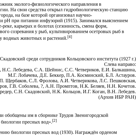
жник эколого-физиологического направления в
гии. На свои средства открыл гидробиологическую станцию
орода, на базе которой организовал научно-
ли рН при питании инфузорий (1915). Занимался выяснением
реке, карьерах и болотах (сезонность, смена форм,
вого созревания у рыб, культивированием осетровых рыб в
[4]
 у водных животных и растений.
 Скадовский среди сотрудников Кольцовского института (1927 г.)
Слева направо:
, Н.С. Лебедева, С.А. Шейнис, С.С. Четвериков, Е.И. Балкашина,
М.Г. Лобачева, Д.Е. Беккер, П.А. Косминский, Б.Л. Астауров.
А.П. Щербаков, C.Л. Фролова, А.И. Четверикова, Л.C. Пешковская,
ров, Г.В. Соболева, ?, А.Н. Промптов, Н.К. Беляев, Н.Н. Кочетов.
редер, С.Н. Скадовский, Н.К. Кольцов, И.Г. Коган, В.Н. Лебедев.
(Архив ИБР РАН)
ли обобщены им в сборнике Трудов Звенигородской
[2]
 биологии пресных вод».
ению биологии пресных вод (1930). Награждён орденом