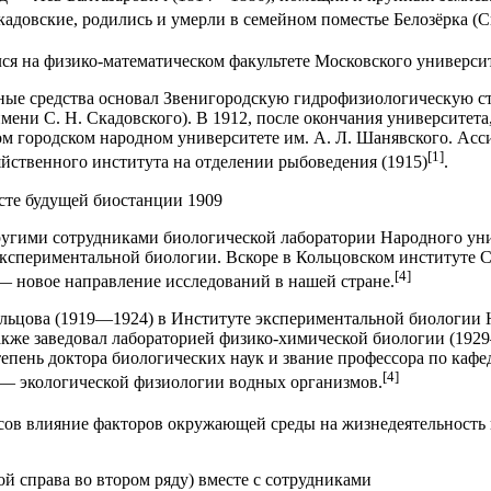
адовские, родились и умерли в семейном поместье Белозёрка (С
ся на физико-математическом факультете Московского универси
нные средства основал Звенигородскую гидрофизиологическую 
ени С. Н. Скадовского). В 1912, после окончания университета
м городском народном университете им. А. Л. Шанявского. Асс
[1]
яйственного института на отделении рыбоведения (1915)
.
сте будущей биостанции 1909
 другими сотрудниками биологической лаборатории Народного ун
спериментальной биологии. Вскоре в Кольцовском институте С.
[4]
 новое направление исследований в нашей стране.
ольцова (1919—1924) в Институте экспериментальной биологии 
акже заведовал лабораторией физико-химической биологии (19
тепень доктора биологических наук и звание профессора по каф
[4]
 — экологической физиологии водных организмов.
сов влияние факторов окружающей среды на жизнедеятельность
ой справа во втором ряду) вместе с сотрудниками