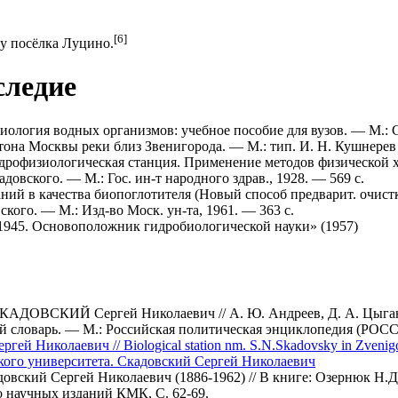
[6]
у посёлка Луцино.
следие
иология водных организмов: учебное пособие для вузов. — М.: Со
она Москвы реки близ Звенигорода. — М.: тип. И. Н. Кушнерев 
дрофизиологическая станция. Применение методов физической хи
довского. — М.: Гос. ин-т народного здрав., 1928. — 569 с.
ний в качества биопоглотителя (Новый способ предварит. очистк
ского. — М.: Изд-во Моск. ун-та, 1961. — 363 с.
1945. Основоположник гидробиологической науки» (1957)
СКАДОВСКИЙ Сергей Николаевич // А. Ю. Андреев, Д. А. Цыга
 словарь. — М.: Российская политическая энциклопедия (РОССП
 Николаевич // Biological station nm. S.N.Skadovsky in Zvenig
кого университета. Скадовский Сергей Николаевич
овский Сергей Николаевич (1886-1962) // В книге: Озернюк Н.Д
 научных изданий КМК, С. 62-69.