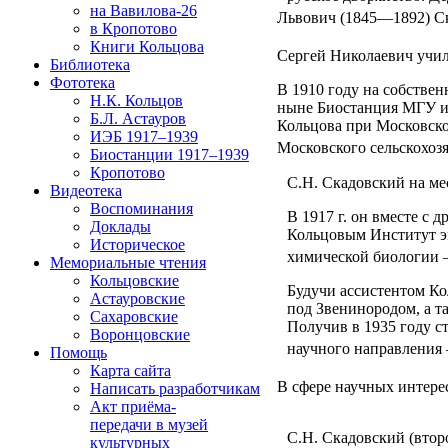
на Вавилова-26
Львович (1845—1892) Ск
в Кропотово
Книги Кольцова
Сергей Николаевич учил
Библиотека
Фототека
В 1910 году на собстве
Н.К. Кольцов
ныне Биостанция МГУ им
Б.Л. Астауров
Кольцова при Московско
ИЭБ 1917–1939
Московского сельскохоз
Биостанции 1917–1939
Кропотово
С.Н. Скадовский на ме
Видеотека
Воспоминания
В 1917 г. он вместе с
Доклады
Кольцовым Институт эк
Историческое
химической биологии —
Мемориальные чтения
Кольцовские
Будучи ассистентом К
Астауровские
под Звенинородом, а т
Сахаровские
Получив в 1935 году с
Воронцовские
научного направления
Помощь
Карта сайта
В сфере научных интере
Написать разработчикам
Акт приёма-
передачи в музей
С.Н. Скадовский (втор
культурных