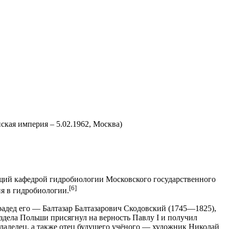
ская империя – 5.02.1962, Москва)
ющий кафедрой гидробиологии Московского государственного
[6]
ия в гидробиологии.
адед его — Балтазар Балтазарович Скодовский (1745—1825),
здела Польши присягнул на верность Павлу I и получил
ладелец, а также отец будущего учёного — художник Николай