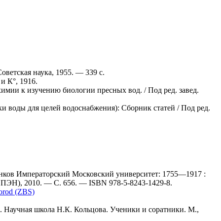
ветская наука, 1955. — 339 с.
и К°, 1916.
мии к изучению биологии пресных вод. / Под ред. завед.
и воды для целей водоснабжения): Сборник статей / Под ред.
нков Императорский Московский университет: 1755—1917 :
ЭН), 2010. — С. 656. — ISBN 978-5-8243-1429-8.
orod (ZBS)
. Научная школа Н.К. Кольцова. Ученики и соратники. М.,