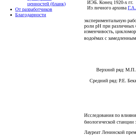
ИЭБ. Конец 1920-х гг.
ценностей (бланк)
Из личного архива
Г.А
От разработчиков
Благодарности
экспериментальную рабо
роли рН при различных б
изменчивость, цикломор
водоёмах с замедленным
Верхний ряд: М.П.
Средний ряд: Р.Е. Бек
Исследования по влияни
биологической станции 
Лауреат Ленинской прем