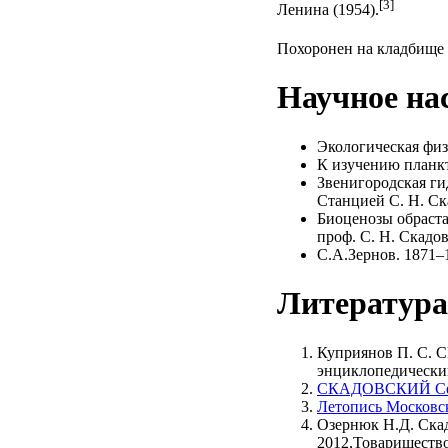
[3]
Ленина (1954).
Похоронен на кладбище 
Научное на
Экологическая физ
К изучению планкт
Звенигородская ги
Станцией С. Н. Ска
Биоценозы обраста
проф. С. Н. Скадов
С.А.Зернов. 1871–
Литература
Куприянов П. С. 
энциклопедический
СКАДОВСКИЙ Сергей
Летопись Московс
Озернюк Н.Д. Скад
2012,Товарищество