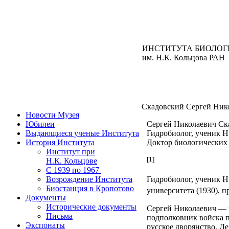
ИНСТИТУТА БИОЛОГ
им. Н.К. Кольцова РАН
Скадовский Сергей Нико
Новости Музея
Юбилеи
Сергей Николаевич Ска
Выдающиеся ученые Института
Гидробиолог, ученик Н
История Института
Доктор биологических 
Институт при
[1]
Н.К. Кольцове
C 1939 по 1967
Возрождение Института
Гидробиолог, ученик Н
Биостанция в Кропотово
университета (1930), п
Документы
Исторические документы
Сергей Николаевич — п
Письма
подполковник войска п
Экспонаты
русское дворянство. Д