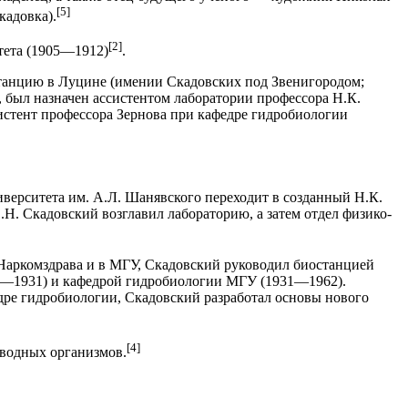
[5]
кадовка).
[2]
тета (1905—1912)
.
станцию в Луцине (имении Скадовских под Звенигородом;
, был назначен ассистентом лаборатории профессора Н.К.
истент профессора Зернова при кафедре гидробиологии
иверситета им. A.Л. Шанявского переходит в созданный Н.К.
Н. Скадовский возглавил лабораторию, а затем отдел физико-
Наркомздрава и в МГУ, Скадовский руководил биостанцией
29—1931) и кафедрой гидробиологии МГУ (1931—1962).
едре гидробиологии, Скадовский разработал основы нового
[4]
 водных организмов.