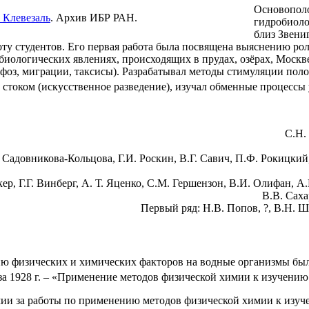
Основополо
. Клевезаль
. Архив ИБР РАН.
гидробиоло
близ Звениг
ту студентов. Его первая работа была посвящена выяснению ро
иологических явлениях, происходящих в прудах, озёрах, Москве-
фоз, миграции, таксисы). Разрабатывал методы стимуляции поло
 стоком (искусственное разведение), изучал обменные процессы
С.Н.
 Садовникова-Кольцова, Г.И. Роскин, В.Г. Савич, П.Ф. Рокицкий
кер, Г.Г. Винберг, А. Т. Яценко, С.М. Гершензон, В.И. Олифан, 
В.В. Саха
Первый ряд: Н.В. Попов, ?, В.Н. Ш
ю физических и химических факторов на водные организмы бы
за 1928 г. – «Применение методов физической химии к изучению
ии за работы по применению методов физической химии к изуч