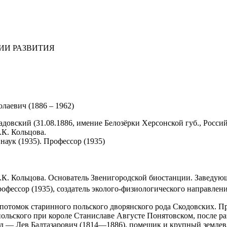
ИИ РАЗВИТИЯ
лаевич (1886 – 1962)
довский (31.08.1886, имение Белозёрки Херсонской губ., Россий
.К. Кольцова.
наук (1935). Профессор (1935)
.К. Кольцова. Основатель Звенигородской биостанции. Заведу
рофессор (1935), создатель эколого-физиологического направлен
отомок старинного польского дворянского рода Скодовских. Пр
ольского при короле Станиславе Августе Понятовском, после ра
ед — Лев Балтазарович (1814—1886), помещик и крупный землев